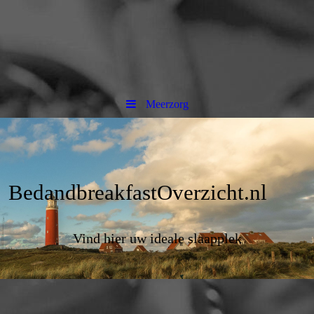
Meerzorg
BedandbreakfastOverzicht.nl
Vind hier uw ideale slaapplek