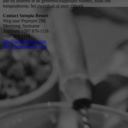
aan bij anderen in de gemeenschappelijke ruimtes, zoals ons
hangmatkamp, het zwembad of onze zithoek.
Contact Sutopia Resort
Weg naar Peperpot 298,
Meerzorg, Suriname
Telefoon: +597 870-1118
+597 870 1118
info@sutopiaresort.com
https://sutopiaresort.com