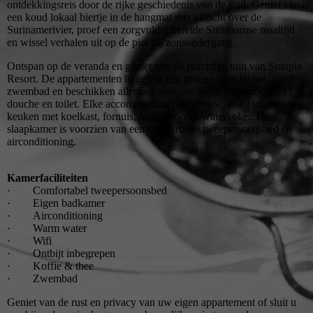
ontdekkingsreis door de rijke geschiedenis van de stad. Geniet van
een koud lokaal biertje in de hangmat met uitzicht over de
Surinamerivier, proef een zorgvuldig bereide Surinaamse maaltijd
en wissel verhalen uit op de pier bij zonsondergang.
Ontspan op de veranda en geniet van de prachtige tuin van Sutopia
Resort. De appartementen liggen in een groene oase bij het
zwembad en beschikken allemaal over een eigen badkamer met
douche en toilet. Elke accommodatie heeft een volledig uitgeruste
keuken met koelkast, fornuis, magnetron en waterkoker. De
slaapkamer is voorzien van een comfortabel tweepersoonsbed en
airconditioning.
Kamerfaciliteiten
· Comfortabel tweepersoonsbed
· Eigen badkamer
· Airconditioning
· Warm water
· Wifi
· Ontbijt inbegrepen
· Koffie & thee
· Zwembad
Geniet van de rust en privacy van uw eigen appartement of sluit u