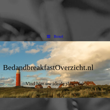
Boxel
BedandbreakfastOverzicht.nl
Vind hier uw ideale slaapplek