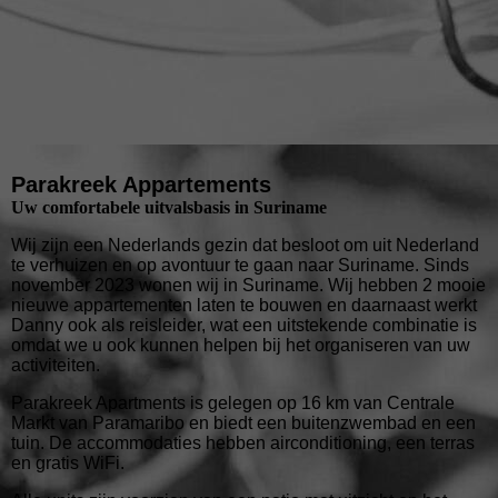
Parakreek Appartements
Uw comfortabele uitvalsbasis in Suriname
Wij zijn een Nederlands gezin dat besloot om uit Nederland
te verhuizen en op avontuur te gaan naar Suriname. Sinds
november 2023 wonen wij in Suriname. Wij hebben 2 mooie
nieuwe appartementen laten te bouwen en daarnaast werkt
Danny ook als reisleider, wat een uitstekende combinatie is
omdat we u ook kunnen helpen bij het organiseren van uw
activiteiten.
Parakreek Apartments is gelegen op 16 km van Centrale
Markt van Paramaribo en biedt een buitenzwembad en een
tuin. De accommodaties hebben airconditioning, een terras
en gratis WiFi.