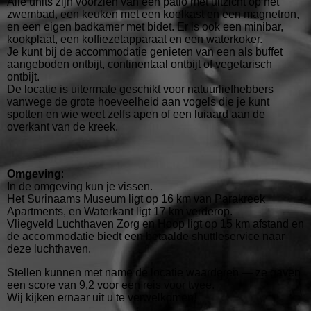
Alle units zijn voorzien van een patio met uitzicht op het
zwembad, een keuken met een koelkast en een magnetron,
en een eigen badkamer met bidet. Er is ook een minibar,
kookplaat, een koffiezetapparaat en een waterkoker.
Je kunt bij de accommodatie genieten van een als buffet
aangeboden ontbijt, continentaal ontbijt of vegetarisch
ontbijt.
De locatie is uitermate geschikt voor natuurliefhebbers
vanwege de grote hoeveelheid aan vogels die je kunt
spotten en wie weet zelfs apen of een luiaard aan de
overkant van de kreek.
Omgeving
:
In de
omgeving
kun je vissen.
Het Surinaams Museum ligt op 16 km van Parakreek
Apartments, en Waterkant ligt 17 km verderop.
Vliegveld Luchthaven Zorg en Hoop ligt op 15 km afstand en
de accommodatie biedt een betaalde shuttleservice naar
deze luchthaven.
Stellen kunnen met name de locatie waarderen — ze gaven
een score van 9,2 voor een reis voor twee.
Wij kijken ernaar uit u te verwelkomen!