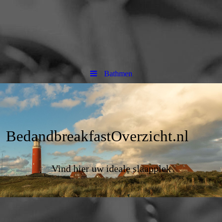
Bathmen
BedandbreakfastOverzicht.nl
Vind hier uw ideale slaapplek