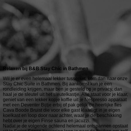
Relaxen bij B&B Stay Chic in Bathmen
Wil je er even helemaal lekker tussenuit, kom dan naar onze
Stay Chic Suite in Bathmen. Bij aankomst kun je een
rondleiding krijgen, maar ben je gesteld op je privacy, dan
haal je de sleutel uit het sleutelkastje. Alle staat voor je klaar,
geniet van een lekker kopje koffie uit je Nespresso apparaat
met een Deventer Bijtje erbij of pak gelijk de heerlijke fles
Cava Boode Bruist die voor elke gast klaarligt in je eigen
koelkast en loop door naar achter, waar je de beschikking
hebt over je eigen Finse sauna en jacuzzi.
Nadat je de volgende ochtend helemaal ontspannen opstaat