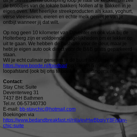
uit je Swiss Sense boxspring loop je naar de keuken om zelf
de broodjes van de lokale bakkerij Nollen af te bakken in je
eigen oven. Met heerlijke streekproducten als kaas, yoghurt,
verse vleeswaren, eieren en echte melk geniet je van je
ontbijt wanneer jij dat wilt.
Op nog geen 10 kilometer van Deventer en ook vlak bij de
Holterberg zijn er voldoende mogelijkheden om er lekker op
uit te gaan. We hebben de bushalte voor de deur, maar je
hebt je eigen auto ook direct voor de B&B gratis geparkeerd
staan.
Wil je echt culinair genieten in de buurt adviseren wij
https://www.boode.nl/foodbar/
op slechts 5 minuten
loopafstand (ook bij ons te boeken als arrangement).
Contact
:
Stay Chic Suite
Deventerweg 31
7437 BH Bathmen
Tel.nr. 06-57340730
E-mail:
bb-staychic@hotmail.com
Boekingen via
https://www.bedandbreakfast.nl/nl/a/evHwBbqiyY8F/stay-
chic-suite