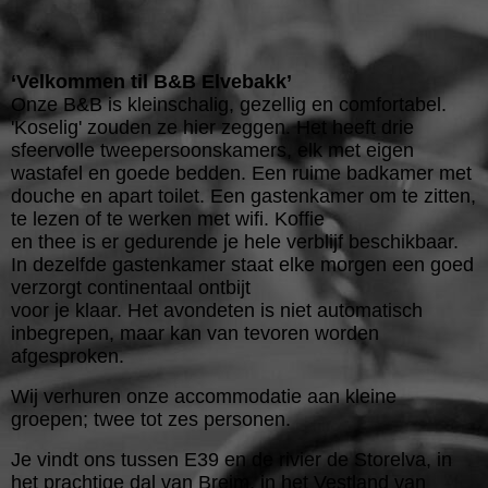
‘Velkommen til B&B Elvebakk’
Onze B&B is kleinschalig, gezellig en comfortabel.
'Koselig' zouden ze hier zeggen. Het heeft drie
sfeervolle tweepersoonskamers, elk met eigen
wastafel en goede bedden. Een ruime badkamer met
douche en apart toilet. Een gastenkamer om te zitten,
te lezen of te werken met wifi. Koffie
en thee is er gedurende je hele verblijf beschikbaar.
In dezelfde gastenkamer staat elke morgen een goed
verzorgt continentaal ontbijt
voor je klaar. Het avondeten is niet automatisch
inbegrepen, maar kan van tevoren worden
afgesproken.
Wij verhuren onze accommodatie aan kleine
groepen; twee tot zes personen.
Je vindt ons tussen E39 en de rivier de Storelva, in
het prachtige dal van Breim, in het Vestland van