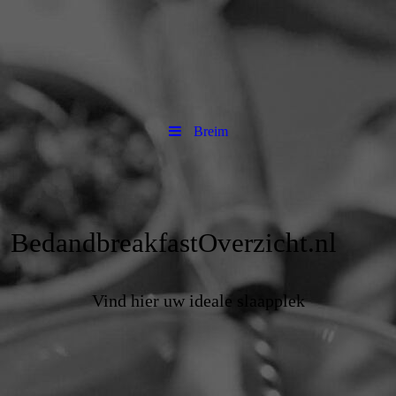
Breim
BedandbreakfastOverzicht.nl
Vind hier uw ideale slaapplek