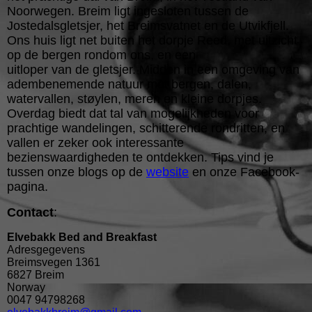
Noorwegen. Breim ligt ingesloten tussen de
Jostedalsgletsjer, het Breimsvatnet en de Utvikfjell.
Ons huis ligt net buiten het dorpje Reed, met uitzicht
op de bergen rondom ons, en een
uitloper van de gletsjer. Midden in een omgeving van
adembenemende natuur met bergen, dalen,
watervallen, støylen, meren en kleine dorpjes.
Overdag biedt dat tal van mogelijkheden voor
prachtige wandelingen, schitterende rondritten, en
vallen er zeker ook interessante
bezienswaardigheden te ontdekken. Tips vind je
tussen onze blogs op de
website
en onze Facebook-
pagina.
Contact
:
Elvebakk Bed and Breakfast
Adresgegevens
Breimsvegen 1361
6827 Breim
Norway
0047 94798268