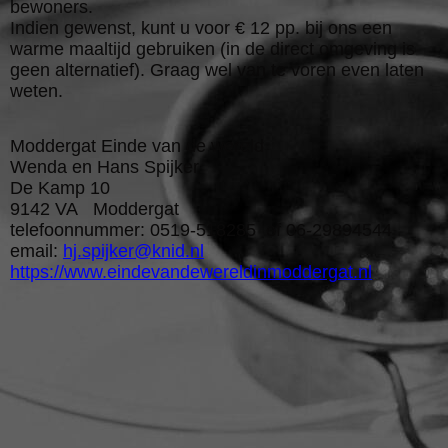
bewoners.
Indien gewenst, kunt u voor € 12 pp. bij ons een
warme maaltijd gebruiken (in de direct omgeving is
geen alternatief). Graag wel van te voren even laten
weten.
Moddergat Einde van de wereld
Wenda en Hans Spijker
De Kamp 10
9142 VA Moddergat
telefoonnummer: 0519-518285 of 06-29894544
email:
hj.spijker@knid.nl
https://www.eindevandewereldinmoddergat.nl