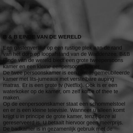
B & B EINDE VAN DE WERELD
Een gastenverblijf op een rustige plek aan de rand
van het dorp op loopafstand van de Waddenzee. B&B
Einde van de wereld biedt een grote tweepersoons
kamer en een kleine eenpersoons kamer.
De twee persoonskamer is een ruime, gemeubileerde
kamer met lits-jumeaux met verstelbare auping
matras. Er is een grote tv (Netflix). Ook is er een
waterkoker op de kamer, om zelf koffie of thee te
maken.
Op de eenpersoonskamer staat een schommelstoel
en er is een kleine televisie. Wanneer u alleen komt
krijgt u in principe de grote kamer, tenzij deze al
gereserveerd is. U betaalt hiervoor geen meerprijs.
De badkamer is in gezamenlijk gebruik met de