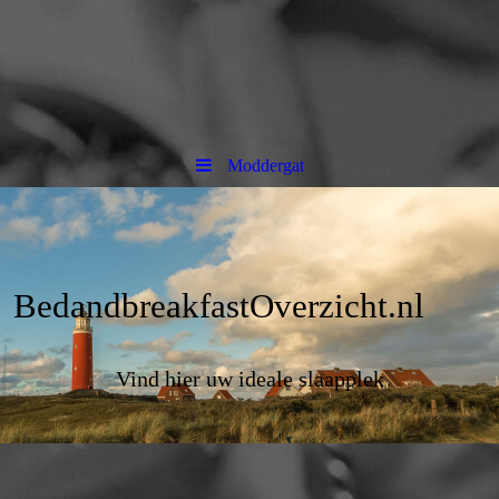
Moddergat
BedandbreakfastOverzicht.nl
Vind hier uw ideale slaapplek