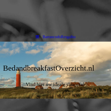
BarrancodoResgalho
BedandbreakfastOverzicht.nl
Vind hier uw ideale slaapplek