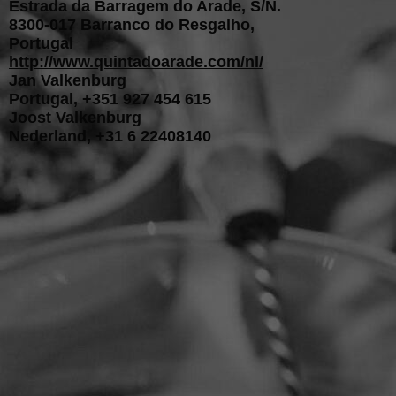
Estrada da Barragem do Arade, S/N.
8300-017 Barranco do Resgalho,
Portugal
http://www.quintadoarade.com/nl/
Jan Valkenburg
Portugal, +351 927 454 615
Joost Valkenburg
Nederland, +31 6 22408140