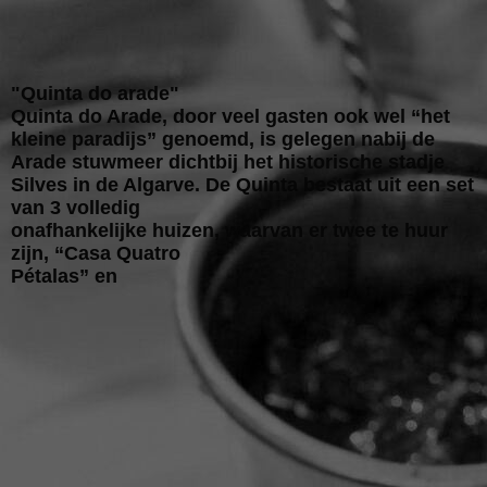
"Quinta do arade"
Quinta do Arade, door veel gasten ook wel “het
kleine paradijs” genoemd, is gelegen nabij de
Arade stuwmeer dichtbij het historische stadje
Silves in de Algarve. De Quinta bestaat uit een set
van 3 volledig
onafhankelijke huizen, waarvan er twee te huur
zijn, “Casa Quatro
Pétalas” en