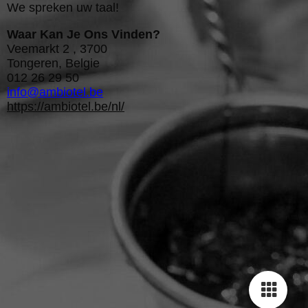
We spreken uw taal!
Waar Kan Je Ons Vinden?
Veemarkt 2 , 3700
Tongeren, Belgie
012 26 29 50
info@ambiotel.be
https://ambiotel.be/nl/