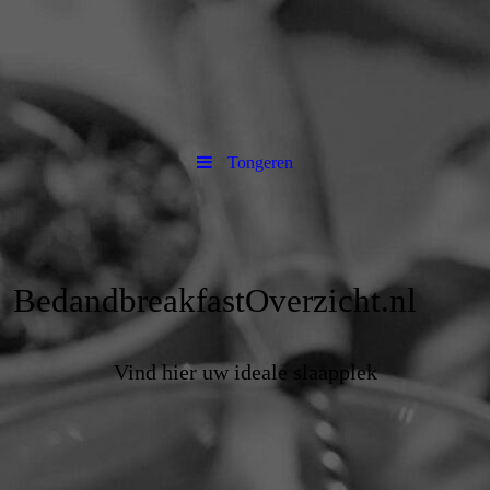
Tongeren
BedandbreakfastOverzicht.nl
Vind hier uw ideale slaapplek