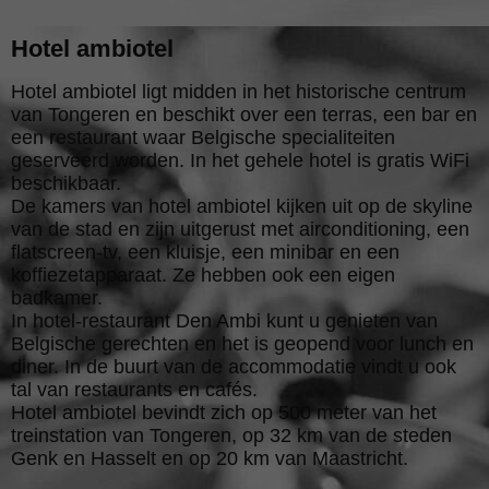
Hotel ambiotel
Hotel ambiotel ligt midden in het historische centrum
van Tongeren en beschikt over een terras, een bar en
een restaurant waar Belgische specialiteiten
geserveerd worden. In het gehele hotel is gratis WiFi
beschikbaar.
De kamers van hotel ambiotel kijken uit op de skyline
van de stad en zijn uitgerust met airconditioning, een
flatscreen-tv, een kluisje, een minibar en een
koffiezetapparaat. Ze hebben ook een eigen
badkamer.
In hotel-restaurant Den Ambi kunt u genieten van
Belgische gerechten en het is geopend voor lunch en
diner. In de buurt van de accommodatie vindt u ook
tal van restaurants en cafés.
Hotel ambiotel bevindt zich op 500 meter van het
treinstation van Tongeren, op 32 km van de steden
Genk en Hasselt en op 20 km van Maastricht.