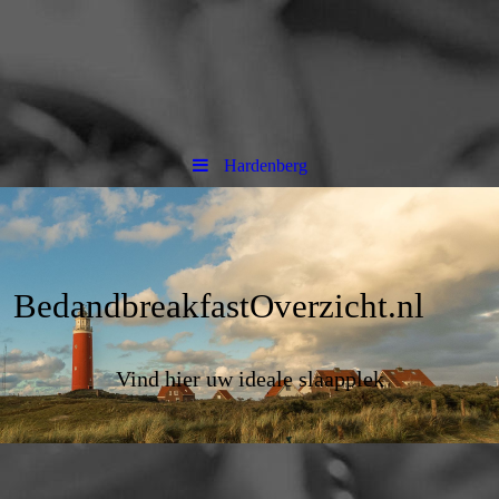
Hardenberg
BedandbreakfastOverzicht.nl
Vind hier uw ideale slaapplek