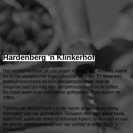
Hardenberg 'n Klinkerhof
Het verblijf bestaat uit een eigen ingang, hal, keuken, ruime
en lichte slaapkamer eigen douche en toilet. Er staat een
tweepersoonsbed en een eenpersoonsbed, met de
mogelijkheid om nog een eenpersoonsbed bij te zetten.
Bij mooi weer is er voldoende gelegenheid om buiten te
zitten.
Tijdens uw verblijf kunt u in de ruime woonkamer rustig
bijkomen van uw activiteiten. Relaxen met een goed boek,
tijdschrift, spelletje doen of televisie kijken. Neem het er van
en geniet onbekommerd van uw verblijf in onze B&B 'n
Klinkerhof.