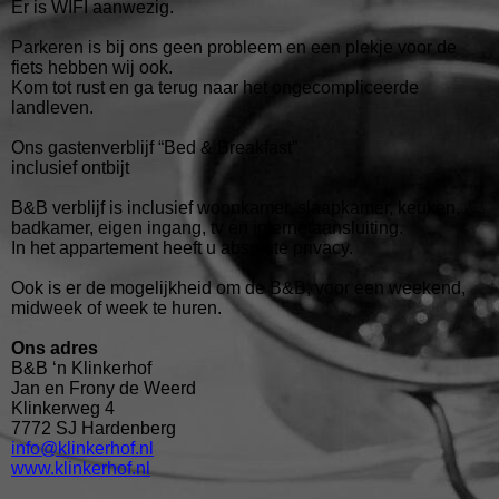
Er is WIFI aanwezig.
Parkeren is bij ons geen probleem en
een plekje voor de
fiets hebben wij ook.
Kom tot rust en ga terug naar het ongecompliceerde
landleven.
Ons gastenverblijf “Bed & Breakfast”
inclusief ontbijt
B&B verblijf is inclusief woonkamer, slaapkamer, keuken,
badkamer, eigen ingang, tv en internetaansluiting.
In het appartement heeft u absolute privacy.
Ook is er de mogelijkheid om de B&B, voor
een weekend,
midweek of week te huren.
Ons adres
B&B ‘n Klinkerhof
Jan en Frony de Weerd
Klinkerweg 4
7772 SJ Hardenberg
info@klinkerhof.nl
www.klinkerhof.n
l