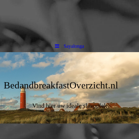
Sayalonga
BedandbreakfastOverzicht.nl
Vind hier uw ideale slaapplek