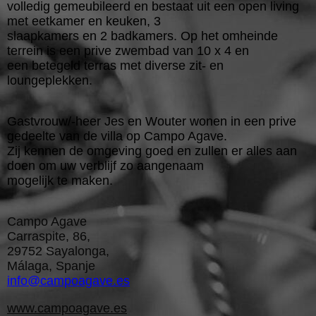
volledig gemeubileerd en bestaat uit een open living
met eetkamer en keuken, 3
slaapkamers en 2 badkamers. Op het omheinde
terrein is een prive zwembad van 10 x 4 en
een betegeld terras met diverse zit- en
loungeplekken.
Gastvrouw/-heer Jes en Wouter wonen in een prive
gedeelte van de villa op Campo Agave.
Zij kennen de omgeving goed en zullen er alles aan
doen om uw verblijf zo aangenaam
mogelijk te maken.
Campo Agave
Carraspite, 86,
29752 Sayalonga,
Málaga, Spanje
info@campoagave.es
www.campoagave.es