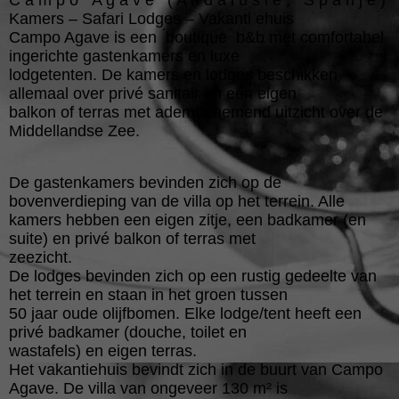
C a m p o A g a v e ( A n d a l u s i ë , S p a n j e )
Kamers – Safari Lodges – Vakanti ehuis
Campo Agave is een ́boutique ́ b&b met comfortabel
ingerichte gastenkamers en luxe
lodgetenten. De kamers en lodges beschikken
allemaal over privé sanitair en een eigen
balkon of terras met adembenemend uitzicht over de
Middellandse Zee.
De gastenkamers bevinden zich op de
bovenverdieping van de villa op het terrein. Alle
kamers hebben een eigen zitje, een badkamer (en
suite) en privé balkon of terras met
zeezicht.
De lodges bevinden zich op een rustig gedeelte van
het terrein en staan in het groen tussen
50 jaar oude olijfbomen. Elke lodge/tent heeft een
privé badkamer (douche, toilet en
wastafels) en eigen terras.
Het vakantiehuis bevindt zich in de buurt van Campo
Agave. De villa van ongeveer 130 m² is