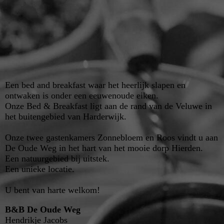
Een bed and breakfast waar het heerlijk slapen en
ontwaken is onder een eeuwenoude eiken.
Onze Bed & Breakfast ligt aan de rand van de Veluwe in
het buitengebied van Harderwijk.
Onze twee gastenkamers Zonnebloem en Roos vindt u aan
De Oude Weg in het hart van het mooie dorp Hierden.
Een natuurgebied bij uitstek.
Een unieke locatie.
U bent van harte welkom!
B&B De Oude Weg
Hendrikje Jacobs