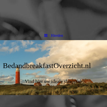
Hierden
BedandbreakfastOverzicht.nl
Vind hier uw ideale slaapplek