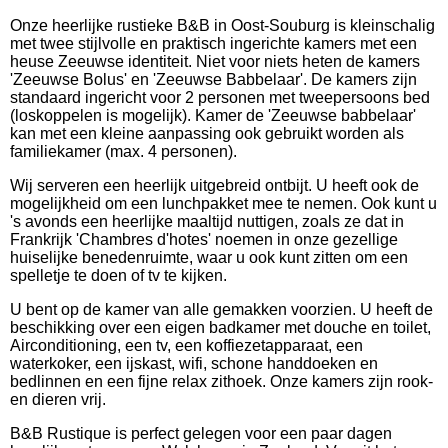
Onze heerlijke rustieke B&B in Oost-Souburg is kleinschalig
met twee stijlvolle en praktisch ingerichte kamers met een
heuse Zeeuwse identiteit. Niet voor niets heten de kamers
'Zeeuwse Bolus' en 'Zeeuwse Babbelaar'. De kamers zijn
standaard ingericht voor 2 personen met tweepersoons bed
(loskoppelen is mogelijk). Kamer de 'Zeeuwse babbelaar'
kan met een kleine aanpassing ook gebruikt worden als
familiekamer (max. 4 personen).
Wij serveren een heerlijk uitgebreid ontbijt. U heeft ook de
mogelijkheid om een lunchpakket mee te nemen. Ook kunt u
's avonds een heerlijke maaltijd nuttigen, zoals ze dat in
Frankrijk 'Chambres d'hotes' noemen in onze gezellige
huiselijke benedenruimte, waar u ook kunt zitten om een
spelletje te doen of tv te kijken.
U bent op de kamer van alle gemakken voorzien. U heeft de
beschikking over een eigen badkamer met douche en toilet,
Airconditioning, een tv, een koffiezetapparaat, een
waterkoker, een ijskast, wifi, schone handdoeken en
bedlinnen en een fijne relax zithoek. Onze kamers zijn rook-
en dieren vrij.
B&B Rustique is perfect gelegen voor een paar dagen